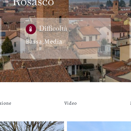
 – Rosasco
Difficoltà
Bassa
,
Media
zione
Video