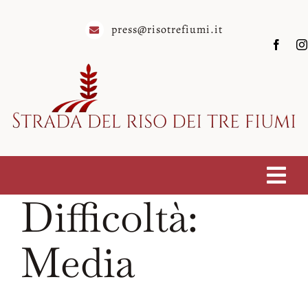
Salta
al
press@risotrefiumi.it
contenuto
Togg
Difficoltà:
Homepage
Navi
Chi siamo
Media
Soci
Eventi