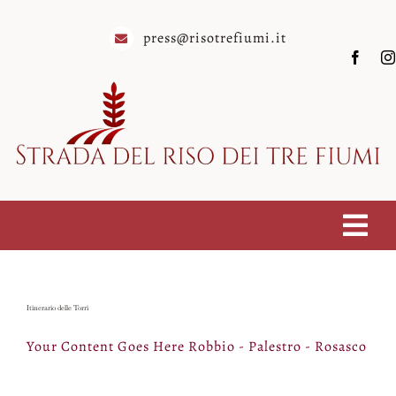
Salta
al
press@risotrefiumi.it
contenuto
Togg
Homepage
Navi
Chi siamo
Itinerario delle Torri
Your Content Goes Here Robbio - Palestro - Rosasco
Soci
Eventi