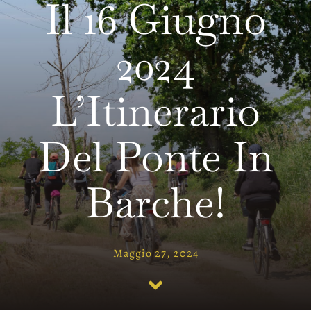
Il 16 Giugno
Territorio
2024
Contatti
News
L’Itinerario
Del Ponte In
Barche!
Maggio 27, 2024