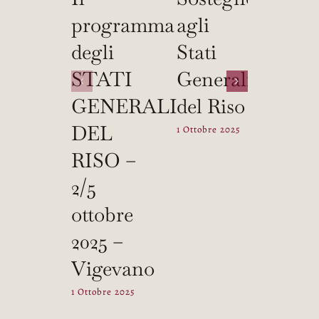
programma
agli
5
degli
Stati
otto
STATI
Generali
gli 
GENERALI
del Riso
Gen
DEL
del 
1 Ottobre 2025
RISO –
Ital
2/5
31 Lugli
ottobre
2025 –
Vigevano
1 Ottobre 2025