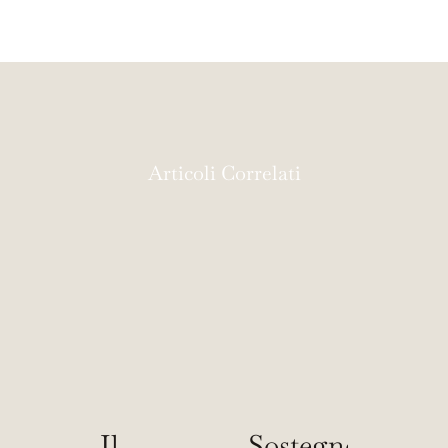
Articoli Correlati
Il
Sostegno
Dal 