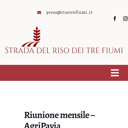
Salta
al
press@risotrefiumi.it
contenuto
Togg
Homepage
Navi
Chi siamo
Riunione mensile –
Soci
AgriPavia
Eventi