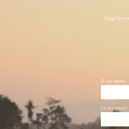
Leggi le nos
Il tuo nome
La tua email