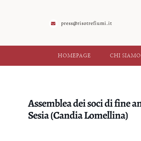
Salta
al
contenuto
press@risotrefiumi.it
HOMEPAGE
CHI SIAMO
Assemblea dei soci di fine a
Sesia (Candia Lomellina)