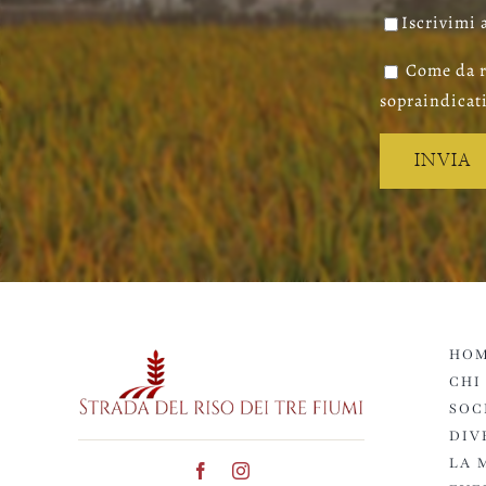
Iscrivimi 
Come da r
sopraindicati
HOM
CHI
SOC
DIV
LA 