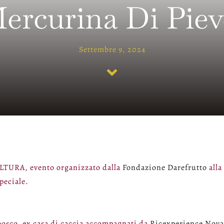
rcurina Di Piev
Settembre 9, 2024
ULTURA, evento organizzato dalla
Fondazione Darefrutto
alla
peciale.
, bosco, ex casa di caccia accompagnati da
Ricexperience Novar