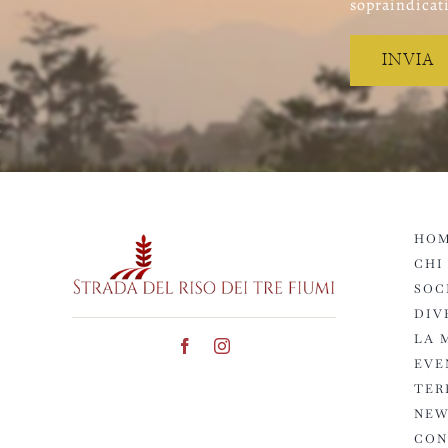
sopraindicati
HOM
CHI
SOC
DIV
LA 
EVE
TER
NEW
CON