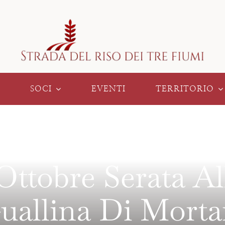
SOCI
EVENTI
TERRITORIO
Ottobre Serata Al
uallina Di Morta