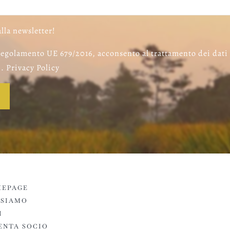
alla newsletter!
egolamento UE 679/2016, acconsento al trattamento dei dati
. Privacy Policy
EPAGE
 SIAMO
I
ENTA SOCIO