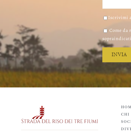
Iscrivimi 
Come da r
sopraindicati
HOM
CHI
SOC
DIV