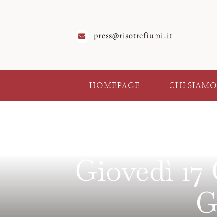
Salta
al
contenuto
press@risotrefiumi.it
HOMEPAGE
CHI SIAMO
Giovedì 17 
G