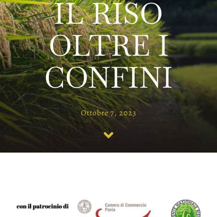
IL RISO
Territorio
OLTRE I
Contatti
News
CONFINI
Ottobre 7, 2023