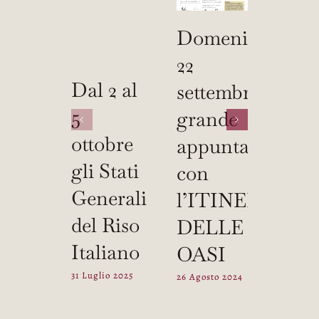
Domenica
Vi
22
asp
Dal 2 al
settembre
il 6 
5
grande
apri
ottobre
appuntamento
alla
gli Stati
con
Fier
Generali
l’ITINERARIO
Pri
del Riso
DELLE
di
Italiano
OASI
Belg
31 Luglio 2025
26 Agosto 2024
5 Aprile